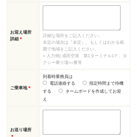
お迎え場所
詳細な場所をご記入ください。
詳細
＊
未定の場合は『未定』、もしくはわかる範
囲で地域をご記入ください。
» 入力例):成田空港 第1ターミナル1Ｆ、タ
クシー乗り場○○番等
到着時乗務員は
電話連絡する
指定時間まで待機
ご乗車地
＊
する
ネームボードを作成してお迎
え
お送り場所
＊